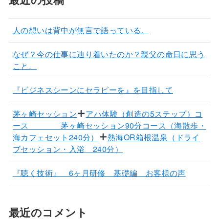
人の想いは背中が無言で語っている。
なぜ？今の仕事に辿り着いたのか？親父の命日に思う
こと。
『ビジネスシーンにセラピーを』を目指して
茅ヶ崎セッション
アハ体験（創造の5ステップ）コ
ース 茅ヶ崎セッション90分コース（海散歩・
海カフェセット240分）
熱海OR箱根温泉（ドライ
ブセッション・入浴 240分）
『聴く技術』 6ヶ月研修 基礎編 お客様の声
最近のコメント