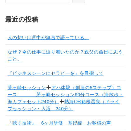
最近の投稿
人の想いは背中が無言で語っている。
なぜ？今の仕事に辿り着いたのか？親父の命日に思う
こと。
『ビジネスシーンにセラピーを』を目指して
茅ヶ崎セッション
アハ体験（創造の5ステップ）コ
ース 茅ヶ崎セッション90分コース（海散歩・
海カフェセット240分）
熱海OR箱根温泉（ドライ
ブセッション・入浴 240分）
『聴く技術』 6ヶ月研修 基礎編 お客様の声