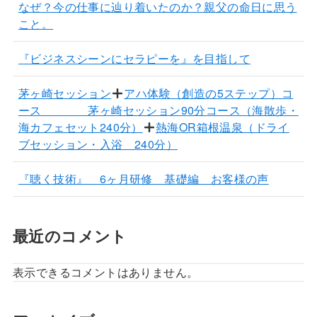
なぜ？今の仕事に辿り着いたのか？親父の命日に思う
こと。
『ビジネスシーンにセラピーを』を目指して
茅ヶ崎セッション
アハ体験（創造の5ステップ）コ
ース 茅ヶ崎セッション90分コース（海散歩・
海カフェセット240分）
熱海OR箱根温泉（ドライ
ブセッション・入浴 240分）
『聴く技術』 6ヶ月研修 基礎編 お客様の声
最近のコメント
表示できるコメントはありません。